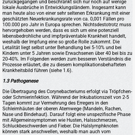
zurückgegangen und beschränkt sich nur noch auf wenige
lokale Ausbrüche in Entwicklungsländern. Insgesamt kann
man heute also von einer sehr seltenen Erkrankung mit einer
geschätzten Neuerkrankungsrate von ca. 0,001 Fällen pro
100.000 pro Jahr in Europa sprechen. Nichtsdestotrotz muss
hervorgehoben werden, dass es sich um eine potenziell
lebensbedrohliche und impfpräventable Krankheit handelt,
weshalb der Impfung eine so große Rolle zukommt. Die
Letalität liegt selbst unter Behandlung bei 5-10% und bei
Kindern unter 5 Jahren sowie Erwachsenen über 40 bei bis zu
20-40%. Im Folgenden werden zum besseren Verständnis die
Prozesse erläutert, die zu diesem komplikationsbehafteten
Krankheitsbild führen (siehe 1.6).
1.3 Pathogenese
Die Übertragung des Corynebacteriums erfolgt via Tröpfchen-
oder Schmierinfektion. Während der Inkubationszeit von 2-5
Tagen kommt zur Vermehrung des Erregers in den
Schleimhäuten der oberen Atemwege (Mandeln, Rachen,
Nase und Bindehaut). Darauf folgt eine unspezifische Phase
mit Allgemeinsymptomen wie Husten, Halsschmerzen,
Schluckbeschwerden und Fieber. Die Halslymphknoten
können stark anschwellen, weshalb man auch vom