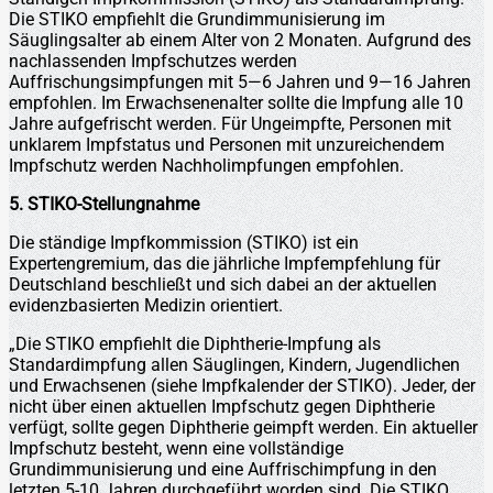
Die STIKO empfiehlt die Grundimmunisierung im
Säuglingsalter ab einem Alter von 2 Monaten. Aufgrund des
nachlassenden Impfschutzes werden
Auffrischungsimpfungen mit 5—6 Jahren und 9—16 Jahren
empfohlen. Im Erwachsenenalter sollte die Impfung alle 10
Jahre aufgefrischt werden. Für Ungeimpfte, Personen mit
unklarem Impfstatus und Personen mit unzureichendem
Impfschutz werden Nachholimpfungen empfohlen.
5. STIKO-Stellungnahme
Die ständige Impfkommission (STIKO) ist ein
Expertengremium, das die jährliche Impfempfehlung für
Deutschland beschließt und sich dabei an der aktuellen
evidenzbasierten Medizin orientiert.
„Die STIKO empfiehlt die Diphtherie-Impfung als
Standardimpfung allen Säuglingen, Kindern, Jugendlichen
und Erwachsenen (siehe Impfkalender der STIKO). Jeder, der
nicht über einen aktuellen Impfschutz gegen Diphtherie
verfügt, sollte gegen Diphtherie geimpft werden. Ein aktueller
Impfschutz besteht, wenn eine vollständige
Grundimmunisierung und eine Auffrischimpfung in den
letzten 5-10 Jahren durchgeführt worden sind. Die STIKO