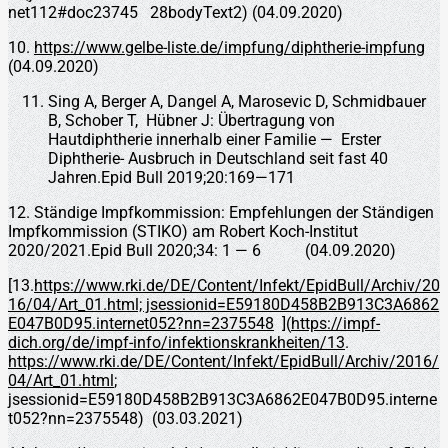
net112#doc23745 28bodyText2) (04.09.2020)
10.
https://www.gelbe-liste.de/impfung/diphtherie-impfung
(04.09.2020)
Sing A, Berger A, Dangel A, Marosevic D, Schmidbauer
B, Schober T, Hübner J: Übertragung von
Hautdiphtherie innerhalb einer Familie — Erster
Diphtherie- Ausbruch in Deutschland seit fast 40
Jahren.Epid Bull 2019;20:169—171
12. Ständige Impfkommission: Empfehlungen der Ständigen
Impfkommission (STIKO) am Robert Koch-Institut
2020/2021.Epid Bull 2020;34: 1 — 6 (04.09.2020)
[13.
https://www.rki.de/DE/Content/Infekt/EpidBull/Archiv/20
16/04/Art_01.html; jsessionid=E59180D458B2B913C3A6862
E047B0D95.internet052?nn=2375548
](
https://impf-
dich.org/de/impf-info/infektionskrankheiten/13
.
https://www.rki.de/DE/Content/Infekt/EpidBull/Archiv/2016/
04/Art_01.html
;
jsessionid=E59180D458B2B913C3A6862E047B0D95.interne
t052?nn=2375548) (03.03.2021)