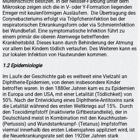
Mureinschicht besitzen. In der Neisser-Färbung unter dem
Mikroskop zeigen sich die in V- oder Y-Formation liegenden
Erreger mit keulenförmigen Ausläufern. Die Übertragung des
Corynebacteriums erfolgt via Tröpfcheninfektion bei der
respiratorischen Erkrankungsform oder via Schmierinfektion
bei Wundbefall. Eine symptomatische Infektion führt zu
einem primär die oberen Atemwege betreffenden
Krankheitsbild. Dieses kann durch Behinderung der Atmung
vor allem bei Kindern tödlich verlaufen. Des Weiteren kann es
zur lokalen Infektion von Hautwunden kommen.
1.2 Epidemiologie
Im Laufe der Geschichte gab es weltweit eine Vielzahl an
Diphtherie-Epidemien, von denen insbesondere Kinder
betroffen waren. In den 1880er Jahren kam es zu Epidemien
in Europa und den USA, mit einer Letalität (Tödlichkeit) von
50%. Nach der Entwicklung eines Diphtherie-Antitoxins sank
die Letalität während des ersten Weltkriegs auf 15%. Durch
den Toxoidimpfstoff (inaktivierte Giftbestandteile), der in
Deutschland meist in Kombination mit den Keuchhusten-
(Pertussis) und Wundstarrkrampf- (Tetanus) Impfstoffen
viermal innerhalb des ersten Lebensjahres appliziert wird, ist
die Neuerkrankungsrate seit den 1920er Jahren stark