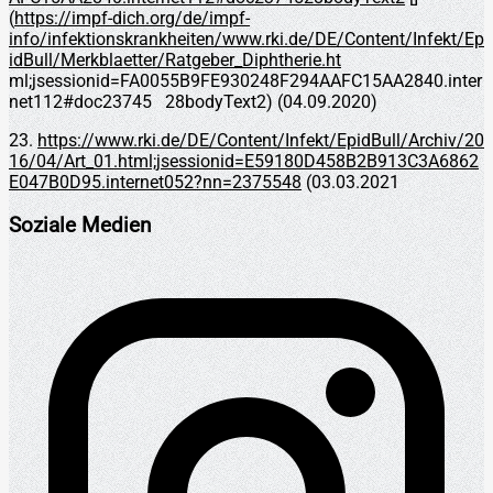
(
https://impf-dich.org/de/impf-
info/infektionskrankheiten/www.rki.de/DE/Content/Infekt/Ep
idBull/Merkblaetter/Ratgeber_Diphtherie.ht
ml;jsessionid=FA0055B9FE930248F294AAFC15AA2840.inter
net112#doc23745 28bodyText2) (04.09.2020)
23.
https://www.rki.de/DE/Content/Infekt/EpidBull/Archiv/20
16/04/Art_01.html;jsessionid=E59180D458B2B913C3A6862
E047B0D95.internet052?nn=2375548
(03.03.2021
Soziale Medien