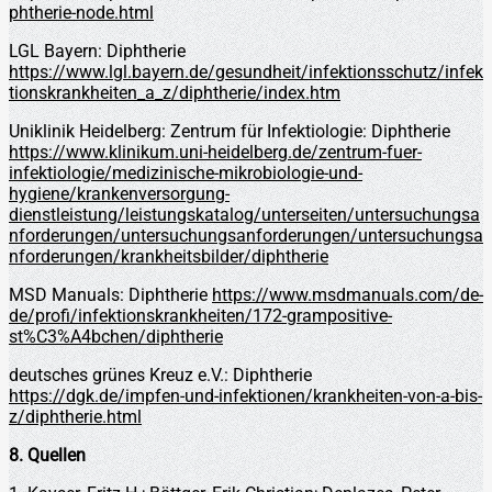
phtherie-node.html
LGL Bayern: Diphtherie
https://www.lgl.bayern.de/gesundheit/infektionsschutz/infek
tionskrankheiten_a_z/diphtherie/index.htm
Uniklinik Heidelberg: Zentrum für Infektiologie: Diphtherie
https://www.klinikum.uni-heidelberg.de/zentrum-fuer-
infektiologie/medizinische-mikrobiologie-und-
hygiene/krankenversorgung-
dienstleistung/leistungskatalog/unterseiten/untersuchungsa
nforderungen/untersuchungsanforderungen/untersuchungsa
nforderungen/krankheitsbilder/diphtherie
MSD Manuals: Diphtherie
https://www.msdmanuals.com/de-
de/profi/infektionskrankheiten/172-grampositive-
st%C3%A4bchen/diphtherie
deutsches grünes Kreuz e.V.: Diphtherie
https://dgk.de/impfen-und-infektionen/krankheiten-von-a-bis-
z/diphtherie.html
8. Quellen