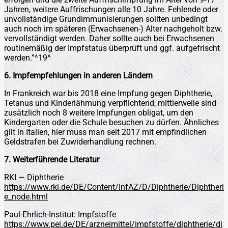
Jahren, weitere Auffrischungen alle 10 Jahre. Fehlende oder
unvollständige Grundimmunisierungen sollten unbedingt
auch noch im späteren (Erwachsenen-) Alter nachgeholt bzw.
vervollständigt werden. Daher sollte auch bei Erwachsenen
routinemäßig der Impfstatus überprüft und ggf. aufgefrischt
werden.”^19^
6. Impfempfehlungen in anderen Ländern
In Frankreich war bis 2018 eine Impfung gegen Diphtherie,
Tetanus und Kinderlähmung verpflichtend, mittlerweile sind
zusätzlich noch 8 weitere Impfungen obligat, um den
Kindergarten oder die Schule besuchen zu dürfen. Ähnliches
gilt in Italien, hier muss man seit 2017 mit empfindlichen
Geldstrafen bei Zuwiderhandlung rechnen.
7. Weiterführende Literatur
RKI — Diphtherie
https://www.rki.de/DE/Content/InfAZ/D/Diphtherie/Diphtheri
e_node.html
Paul-Ehrlich-Institut: Impfstoffe
https://www.pei.de/DE/arzneimittel/impfstoffe/diphtherie/di