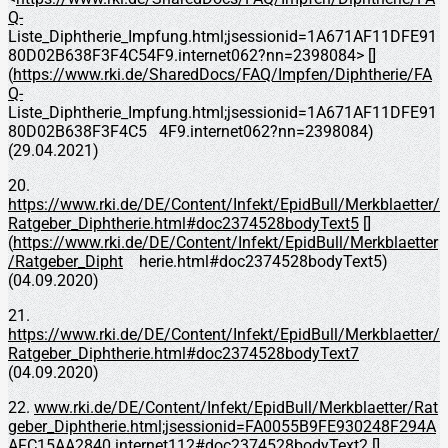
Q-
Liste_Diphtherie_Impfung.html;jsessionid=1A671AF11DFE91
80D02B638F3F4C54F9.internet062?nn=2398084> []
(
https://www.rki.de/SharedDocs/FAQ/Impfen/Diphtherie/FA
Q-
Liste_Diphtherie_Impfung.html;jsessionid=1A671AF11DFE91
80D02B638F3F4C5 4F9.internet062?nn=2398084)
(29.04.2021)
20.
https://www.rki.de/DE/Content/Infekt/EpidBull/Merkblaetter/
Ratgeber_Diphtherie.html#doc2374528bodyText5
[]
(
https://www.rki.de/DE/Content/Infekt/EpidBull/Merkblaetter
/Ratgeber_Dipht
herie.html#doc2374528bodyText5)
(04.09.2020)
21.
https://www.rki.de/DE/Content/Infekt/EpidBull/Merkblaetter/
Ratgeber_Diphtherie.html#doc2374528bodyText7
(04.09.2020)
22.
www.rki.de/DE/Content/Infekt/EpidBull/Merkblaetter/Rat
geber_Diphtherie.html;jsessionid=FA0055B9FE930248F294A
AFC15AA2840.internet112#doc2374528bodyText2
[]