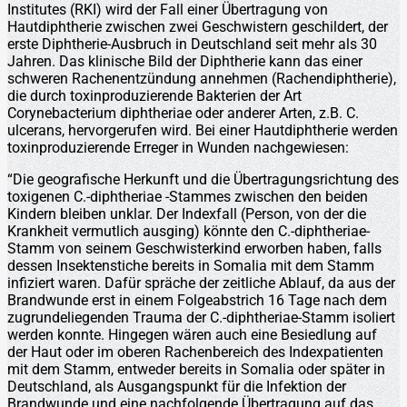
Institutes (RKI) wird der Fall einer Übertragung von
Hautdiphtherie zwischen zwei Geschwistern geschildert, der
erste Diphtherie-Ausbruch in Deutschland seit mehr als 30
Jahren. Das klinische Bild der Diphtherie kann das einer
schweren Rachenentzündung annehmen (Rachendiphtherie),
die durch toxinproduzierende Bakterien der Art
Corynebacterium diphtheriae oder anderer Arten, z.B. C.
ulcerans, hervorgerufen wird. Bei einer Hautdiphtherie werden
toxinproduzierende Erreger in Wunden nachgewiesen:
“Die geografische Herkunft und die Übertragungsrichtung des
toxigenen C.-diphtheriae -Stammes zwischen den beiden
Kindern bleiben unklar. Der Indexfall (Person, von der die
Krankheit vermutlich ausging) könnte den C.-diphtheriae-
Stamm von seinem Geschwisterkind erworben haben, falls
dessen Insektenstiche bereits in Somalia mit dem Stamm
infiziert waren. Dafür spräche der zeitliche Ablauf, da aus der
Brandwunde erst in einem Folgeabstrich 16 Tage nach dem
zugrundeliegenden Trauma der C.-diphtheriae-Stamm isoliert
werden konnte. Hingegen wären auch eine Besiedlung auf
der Haut oder im oberen Rachenbereich des Indexpatienten
mit dem Stamm, entweder bereits in Somalia oder später in
Deutschland, als Ausgangspunkt für die Infektion der
Brandwunde und eine nachfolgende Übertragung auf das