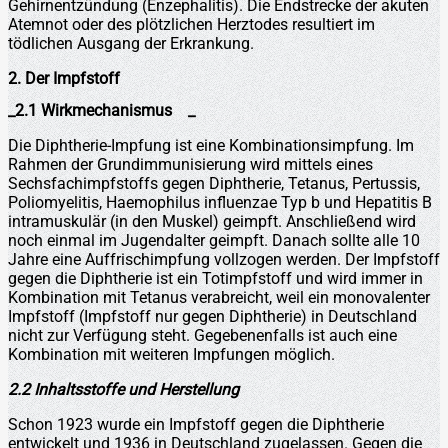
Gehirnentzündung (Enzephalitis). Die Endstrecke der akuten
Atemnot oder des plötzlichen Herztodes resultiert im
tödlichen Ausgang der Erkrankung.
2. Der Impfstoff
_2.1 Wirkmechanismus _
Die Diphtherie-Impfung ist eine Kombinationsimpfung. Im
Rahmen der Grundimmunisierung wird mittels eines
Sechsfachimpfstoffs gegen Diphtherie, Tetanus, Pertussis,
Poliomyelitis, Haemophilus influenzae Typ b und Hepatitis B
intramuskulär (in den Muskel) geimpft. Anschließend wird
noch einmal im Jugendalter geimpft. Danach sollte alle 10
Jahre eine Auffrischimpfung vollzogen werden. Der Impfstoff
gegen die Diphtherie ist ein Totimpfstoff und wird immer in
Kombination mit Tetanus verabreicht, weil ein monovalenter
Impfstoff (Impfstoff nur gegen Diphtherie) in Deutschland
nicht zur Verfügung steht. Gegebenenfalls ist auch eine
Kombination mit weiteren Impfungen möglich.
2.2 Inhaltsstoffe und Herstellung
Schon 1923 wurde ein Impfstoff gegen die Diphtherie
entwickelt und 1936 in Deutschland zugelassen. Gegen die