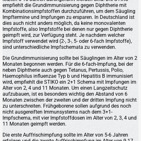
empfiehlt die Grundimmunisierung gegen Diphtherie mit
Kombinationsimpfstoffen durchzuführen, um dem Säugling
Impftermine und Impfungen zu ersparen. In Deutschland ist
dies auch nicht anders möglich, da keine monovalenten
Impfstoffe, also Impfstoffe bei denen nur gegen Diphtherie
geimpft wird, zur Verfügung steht. Je nachdem welcher
Impfstoff verwendet wird (2-, 3-, 5- oder 6-fach Impfstoffe),
sind unterschiedliche Impfschemata zu verwenden.
Die Grundimmunisierung sollte bei Säuglingen im Alter von 2
Monaten begonnen werden. Für die 6-fach-Impfung, bei der
neben Diphtherie auch gegen Tetanus, Pertussis, Polio,
Haemophilus influenzae Typ b und Hepatitis B immunisiert
wird, empfiehlt die STIKO ein 2+1 Schema mit Impfungen im
Alter von 2, 4 und 11 Monaten. Um einen Langzeitschutz
aufzubauen, ist es besonders wichtig den Abstand von 6
Monaten zwischen der zweiten und der dritten Impfung nicht
zu unterschreiten. Frühgeborene sollen aufgrund des noch
nicht ausgereiften Immunsystems nach dem 3+1-
Impfschema, mit vier Impfstoffdosen im Alter von 2, 3, 4 und
11 Monaten geimpft werden.
Die erste Auffrischimpfung sollte im Alter von 5-6 Jahren
erfolgen und die zweite Auffrischimpfung im Alter von 9-17