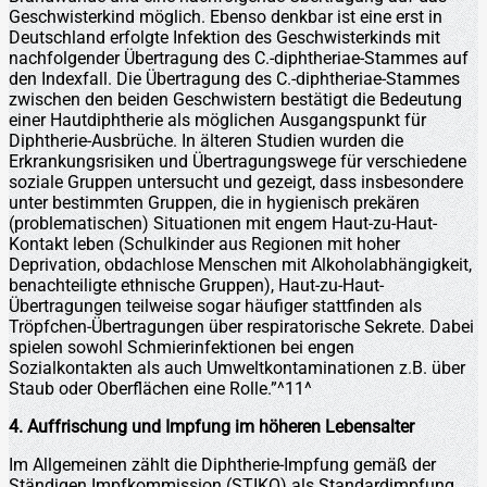
Geschwisterkind möglich. Ebenso denkbar ist eine erst in
Deutschland erfolgte Infektion des Geschwisterkinds mit
nachfolgender Übertragung des C.-diphtheriae-Stammes auf
den Indexfall. Die Übertragung des C.-diphtheriae-Stammes
zwischen den beiden Geschwistern bestätigt die Bedeutung
einer Hautdiphtherie als möglichen Ausgangspunkt für
Diphtherie-Ausbrüche. In älteren Studien wurden die
Erkrankungsrisiken und Übertragungswege für verschiedene
soziale Gruppen untersucht und gezeigt, dass insbesondere
unter bestimmten Gruppen, die in hygienisch prekären
(problematischen) Situationen mit engem Haut-zu-Haut-
Kontakt leben (Schulkinder aus Regionen mit hoher
Deprivation, obdachlose Menschen mit Alkoholabhängigkeit,
benachteiligte ethnische Gruppen), Haut-zu-Haut-
Übertragungen teilweise sogar häufiger stattfinden als
Tröpfchen-Übertragungen über respiratorische Sekrete. Dabei
spielen sowohl Schmierinfektionen bei engen
Sozialkontakten als auch Umweltkontaminationen z.B. über
Staub oder Oberflächen eine Rolle.”^11^
4. Auffrischung und Impfung im höheren Lebensalter
Im Allgemeinen zählt die Diphtherie-Impfung gemäß der
Ständigen Impfkommission (STIKO) als Standardimpfung.