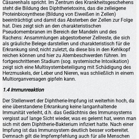
Cäsarenhals spricht. Im Zentrum des Krankheitsgeschehens
steht die Bildung des Diphtherietoxins, das die zelleigene
Proteinbiosynthese (Bildung von Eiweißen in Zellen)
beeinträchtigt und damit das Absterben der Zellen zur Folge
hat. Dies zeigt sich an den charakteristischen
Pseudomembranen im Bereich der Mandeln und des
Rachens: Ansammlungen abgestorbener Zellreste, die sich
als gräuliche Belege darstellen und charakteristisch für die
Erkrankung sind; nicht zuletzt, da diese bis in den Kehlkopf
reichen können und hier zu Atembeschwerden führen. Im
fortgeschrittenen Stadium (sog. systemische Intoxikation)
zeigt sich eine Multisystembeteiligung mit Schädigung des
Herzmuskels, der Leber und Nieren, was schließlich in einem
Multiorganversagen gipfeln kann.
1.4 Immunreaktion
Der Stellenwert der Diphtherie-Impfung ist weiterhin hoch, da
eine überstandene Erkrankung keine langanhaltende
Immunität verleiht, d.h. das Gedächtnis des Immunsystems
vergisst auf lange Sicht wieder, was es gelernt hat, wenn man
sich mit dem Diphtherie-Bakterium infiziert hatte. Nach einer
Impfung ist das Immunsystem deutlich besser vorbereitet.
Demnach gilt die Impfempfehlung auch für alle Menschen