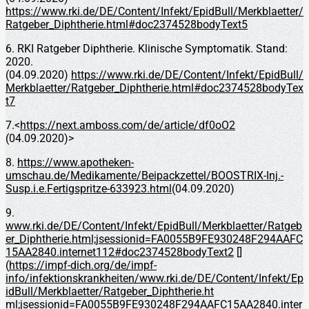
https://www.rki.de/DE/Content/Infekt/EpidBull/Merkblaetter/
Ratgeber_Diphtherie.html#doc2374528bodyText5
6. RKI Ratgeber Diphtherie. Klinische Symptomatik. Stand:
2020.
(04.09.2020)
https://www.rki.de/DE/Content/Infekt/EpidBull/
Merkblaetter/Ratgeber_Diphtherie.html#doc2374528bodyTex
t7
7.<
https://next.amboss.com/de/article/df0oO2
(04.09.2020)>
8.
https://www.apotheken-
umschau.de/Medikamente/Beipackzettel/BOOSTRIX-Inj.-
Susp.i.e.Fertigspritze-633923.html
(04.09.2020)
9.
www.rki.de/DE/Content/Infekt/EpidBull/Merkblaetter/Ratgeb
er_Diphtherie.html;jsessionid=FA0055B9FE930248F294AAFC
15AA2840.internet112#doc2374528bodyText2
[]
(
https://impf-dich.org/de/impf-
info/infektionskrankheiten/www.rki.de/DE/Content/Infekt/Ep
idBull/Merkblaetter/Ratgeber_Diphtherie.ht
ml;jsessionid=FA0055B9FE930248F294AAFC15AA2840.inter