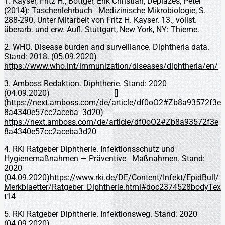
1. Kayser, Fritz H.; Böttger, Erik Christian; Deplazes, Peter
(2014): Taschenlehrbuch Medizinische Mikrobiologie, S.
288-290. Unter Mitarbeit von Fritz H. Kayser. 13., vollst.
überarb. und erw. Aufl. Stuttgart, New York, NY: Thieme.
2. WHO. Disease burden and surveillance. Diphtheria data.
Stand: 2018. (05.09.2020)
https://www.who.int/immunization/diseases/diphtheria/en/
3. Amboss Redaktion. Diphtherie. Stand: 2020
(04.09.2020) []
(
https://next.amboss.com/de/article/df0oO2#Zb8a93572f3e
8a4340e57cc2aceba
3d20)
https://next.amboss.com/de/article/df0oO2#Zb8a93572f3e
8a4340e57cc2aceba3d20
4. RKI Ratgeber Diphtherie. Infektionsschutz und
Hygienemaßnahmen — Präventive Maßnahmen. Stand:
2020
(04.09.2020)
https://www.rki.de/DE/Content/Infekt/EpidBull/
Merkblaetter/Ratgeber_Diphtherie.html#doc2374528bodyTex
t14
5. RKI Ratgeber Diphtherie. Infektionsweg. Stand: 2020
(04.09.2020)