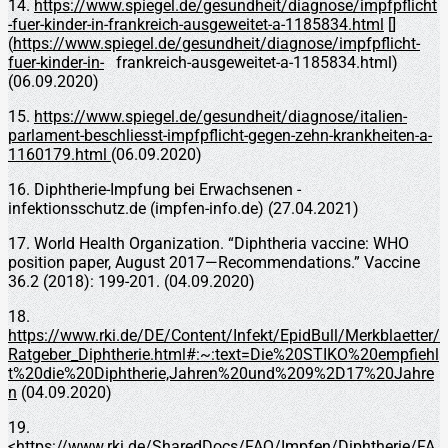
14.
https://www.spiegel.de/gesundheit/diagnose/impfpflicht
-fuer-kinder-in-frankreich-ausgeweitet-a-1185834.html
[]
(
https://www.spiegel.de/gesundheit/diagnose/impfpflicht-
fuer-kinder-in-
frankreich-ausgeweitet-a-1185834.html)
(06.09.2020)
15.
https://www.spiegel.de/gesundheit/diagnose/italien-
parlament-beschliesst-impfpflicht-gegen-zehn-krankheiten-a-
1160179.html
(06.09.2020)
16. Diphtherie-Impfung bei Erwachsenen -
infektionsschutz.de (impfen-info.de) (27.04.2021)
17. World Health Organization. “Diphtheria vaccine: WHO
position paper, August 2017—Recommendations.” Vaccine
36.2 (2018): 199-201. (04.09.2020)
18.
https://www.rki.de/DE/Content/Infekt/EpidBull/Merkblaetter/
Ratgeber_Diphtherie.html#:~:text=Die%20STIKO%20empfiehl
t%20die%20Diphtherie,Jahren%20und%209%2D17%20Jahre
n
(04.09.2020)
19.
<
https://www.rki.de/SharedDocs/FAQ/Impfen/Diphtherie/FA