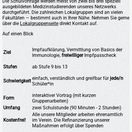
Die Schulvorträge werden meist von zwei bis drei speziell
ausgebildeten Medizinstudierenden unseres Netzwerks
durchgeführt. Die zahlreichen Lokalgruppen sind an vielen
Fakultäten — bestimmt auch in Ihrer Nähe. Nehmen Sie gerne
über die
Lokalgruppenseite
direkt Kontakt auf.
Auf einen Blick
Impfaufklärung, Vermittlung von Basics der
Ziel
Immunologie,
freiwilliger
Impfpasscheck
Stufen
ab Stufe 9 bis 13
einfach, verständlich und greifbar für
jede/n
Schwierigkeit
Schüler*in
interaktiver Vortrag (mit kurzen
Form
Gruppenarbeiten)
Umfang
zwei Schulstunde (90 Minuten - 2 Stunden)
Alle unsere Mitglieder arbeiten ehrenamtlich
Kostenfrei!
im Verein. Die Refinanzierung unserer
Maßnahmen erfolgt über Spenden