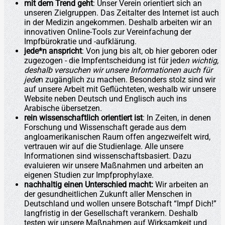
mit dem Trend geht
: Unser Verein orientiert sich an
unseren Zielgruppen. Das Zeitalter des Internet ist auch
in der Medizin angekommen. Deshalb arbeiten wir an
innovativen Online-Tools zur Vereinfachung der
Impfbürokratie und -aufklärung.
jede*n anspricht
: Von jung bis alt, ob hier geboren oder
zugezogen - die Impfentscheidung ist für jede
n wichtig,
deshalb versuchen wir unsere Informationen auch für
jede
n zugänglich zu machen. Besonders stolz sind wir
auf unsere Arbeit mit Geflüchteten, weshalb wir unsere
Website neben Deutsch und Englisch auch ins
Arabische übersetzen.
rein wissenschaftlich orientiert ist
: In Zeiten, in denen
Forschung und Wissenschaft gerade aus dem
angloamerikanischen Raum offen angezweifelt wird,
vertrauen wir auf die Studienlage. Alle unsere
Informationen sind wissenschaftsbasiert. Dazu
evaluieren wir unsere Maßnahmen und arbeiten an
eigenen Studien zur Impfprophylaxe.
nachhaltig einen Unterschied macht:
Wir arbeiten an
der gesundheitlichen Zukunft aller Menschen in
Deutschland und wollen unsere Botschaft “Impf Dich!”
langfristig in der Gesellschaft verankern. Deshalb
testen wir unsere Maßnahmen auf Wirksamkeit und