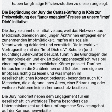
haben langfristige Effizienzstudien zu diesen angelegt.
Die Begründung der Jury der Caritas-Stiftung in Köln zur
Preisverleihung des “jung+engagiert”-Preises an unsere “Impf
Dich”-Initiative
Die Jury zeichnet die Initiative aus, weil das Netzwerk aus
Medizinstudierenden und jungen Ärzt*innen entgegen einer
zunehmenden Impfmüdigkeit, Impfen als soziale
Verantwortung deklariert und vermittelt. Die interaktive
Vortragsreihe, mit der “Impf Dich e.V.” Schulen (und
Flüchtlingsunterkünfte) besucht, führt in die Grundlagen der
Immunologie ein und erklärt zielgruppenspezifisch, was bei
einer Impfung im menschlichen Körper passiert. Darüber
hinaus lernen die Schülerinnen und Schüler, ihren eigenen
Impfpass richtig zu lesen und was Impfen im
gesellschaftlichen Kontext bedeutet - besonders auch für
Menschen, die aufgrund ihres Alters, einer Erkrankung oder
weiteren Faktoren keinen Immunschutz besitzen.
Die Jury honoriert neben dem Engagement für ein
gesellschaftlich wichtiges Thema besonders das
Unterrichtskonzept und das umfangreiche Serviceangebot
auf der Kampagnenwebsite.